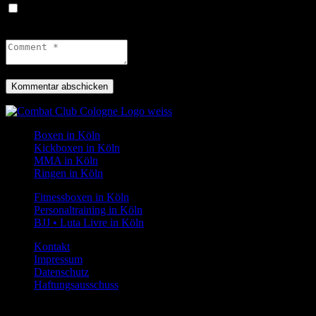
Name, E-Mail-Adresse und Website in diesem Browser für
meinen nächsten Kommentar speichern.
Boxen in Köln
Kickboxen in Köln
MMA in Köln
Ringen in Köln
Fitnessboxen in Köln
Personaltraining in Köln
BJJ • Luta Livre in Köln
Kontakt
Impressum
Datenschutz
Haftungsausschuss
© 2026 | Combat Club GmbH | Alle Rechte vorbehalten