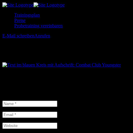
Trainingsplan
Preise
Probetraining vereinbaren
E-Mail schreiben
Anrufen
Combat-Club-Youngster-Kreis
Schreibe einen Kommentar
Deine E-Mail-Adresse wird nicht veröffentlicht.
Erforderliche
Felder sind mit
*
markiert