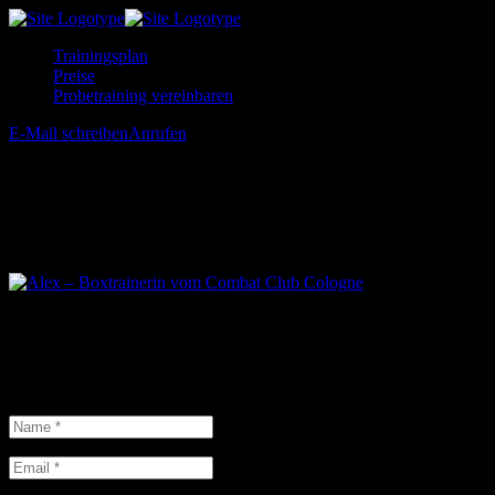
Trainingsplan
Preise
Probetraining vereinbaren
E-Mail schreiben
Anrufen
Combat-Club-Cologne-
Youngster-Trainerin-Alex
Schreibe einen Kommentar
Deine E-Mail-Adresse wird nicht veröffentlicht.
Erforderliche
Felder sind mit
*
markiert